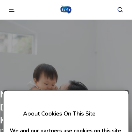
NUTRISI TEPAT UNTUK
DUKUNG HIGHER IQ SI
About Cookies On This Site
KECIL
We and our partners use cookies on this site
Dukung Higher IQ si Kecil dengan nutrisi tepat