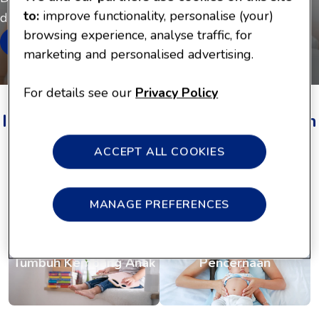
to:
improve functionality, personalise (your)
dari Enfagrow A+ MFGM Pro
browsing experience, analyse traffic, for
Learn More
marketing and personalised advertising.
For details see our
Privacy Policy
Informasi Usia & Tahap Perkembangan
ACCEPT ALL COOKIES
Kehamilan & Menyusui
Prematur
MANAGE PREFERENCES
Tumbuh Kembang Anak
Pencernaan