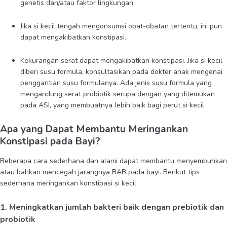
genetis dan/atau faktor lingkungan.
Jika si kecil tengah mengonsumsi obat-obatan tertentu, ini pun
dapat mengakibatkan konstipasi.
Kekurangan serat dapat mengakibatkan konstipasi. Jika si kecil
diberi susu formula, konsultasikan pada dokter anak mengenai
penggantian susu formulanya. Ada jenis susu formula yang
mengandung serat probiotik serupa dengan yang ditemukan
pada ASI, yang membuatnya lebih baik bagi perut si kecil.
Apa yang Dapat Membantu Meringankan
Konstipasi pada Bayi?
Beberapa cara sederhana dan alami dapat membantu menyembuhkan
atau bahkan mencegah jarangnya BAB pada bayi. Berikut tips
sederhana meringankan konstipasi si kecil:
1. Meningkatkan jumlah bakteri baik dengan prebiotik dan
probiotik