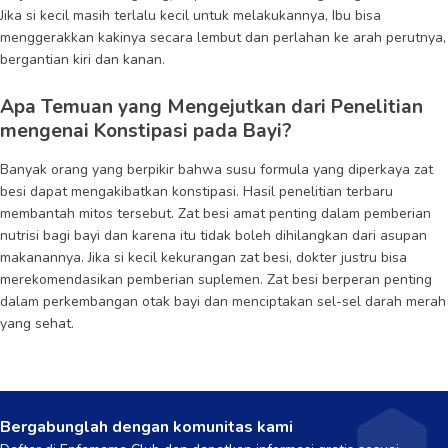
Jika si kecil masih terlalu kecil untuk melakukannya, Ibu bisa
menggerakkan kakinya secara lembut dan perlahan ke arah perutnya,
bergantian kiri dan kanan.
Apa Temuan yang Mengejutkan dari Penelitian
mengenai Konstipasi pada Bayi?
Banyak orang yang berpikir bahwa susu formula yang diperkaya zat
besi dapat mengakibatkan konstipasi. Hasil penelitian terbaru
membantah mitos tersebut. Zat besi amat penting dalam pemberian
nutrisi bagi bayi dan karena itu tidak boleh dihilangkan dari asupan
makanannya. Jika si kecil kekurangan zat besi, dokter justru bisa
merekomendasikan pemberian suplemen. Zat besi berperan penting
dalam perkembangan otak bayi dan menciptakan sel-sel darah merah
yang sehat.
Bergabunglah dengan komunitas kami