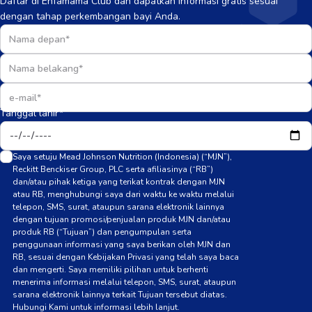
Daftar di Enfamama Club dan dapatkan informasi gratis sesuai
dengan tahap perkembangan bayi Anda.
Tanggal lahir*
Saya setuju Mead Johnson Nutrition (Indonesia) (“MJN”),
Reckitt Benckiser Group, PLC serta afiliasinya (“RB”)
dan/atau pihak ketiga yang terikat kontrak dengan MJN
atau RB, menghubungi saya dari waktu ke waktu melalui
telepon, SMS, surat, ataupun sarana elektronik lainnya
dengan tujuan promosi/penjualan produk MJN dan/atau
produk RB (“Tujuan”) dan pengumpulan serta
penggunaan informasi yang saya berikan oleh MJN dan
RB, sesuai dengan Kebijakan Privasi yang telah saya baca
dan mengerti. Saya memiliki pilihan untuk berhenti
menerima informasi melalui telepon, SMS, surat, ataupun
sarana elektronik lainnya terkait Tujuan tersebut diatas.
Hubungi Kami untuk informasi lebih lanjut.