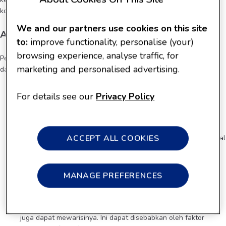
komunitas medis mengenai konstipasi pada bayi.
We and our partners use cookies on this site
Apa yang Menyebabkan Konstipasi pada Bayi?
to:
improve functionality, personalise (your)
browsing experience, analyse traffic, for
Penelitian menunjukkan bahwa jarangnya frekuensi BAB si kecil
marketing and personalised advertising.
dapat dikarenakan hal-hal berikut:
Perubahan pada menu makan si kecil – penyesuaian jadwal
For details see our
Privacy Policy
makan, transisi ke makanan padat, makan makanan baru –
dapat menyebabkan konstipasi.
ACCEPT ALL COOKIES
Perubahan pada rutinitas si kecil – traveling, pengaturan jadwal
perawatan anak yang baru dapat menyebabkan konstipasi.
Cuaca Ekstrim – saat cuaca amat panas juga dapat menjadi
MANAGE PREFERENCES
penyebabnya.
Jika ada riwayat keluarga yang mengalami konstipasi, si kecil
juga dapat mewarisinya. Ini dapat disebabkan oleh faktor