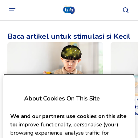
Baca artikel untuk stimulasi si Kecil
About Cookies On This Site
Latih Sharp Focus si Kecil Agar Ia Jadi
Siapkan Si K
Brilliant
melalui Cri
Baca selengkapnya
Baca selengk
We and our partners use cookies on this site
to:
improve functionality, personalise (your)
browsing experience, analyse traffic, for