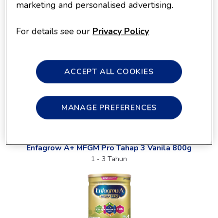
marketing and personalised advertising.
For details see our
Privacy Policy
Pilih
Enfagrow A+ MFGM Pro
sesuai
usia si Kecil
ACCEPT ALL COOKIES
MANAGE PREFERENCES
Enfagrow A+ MFGM Pro Tahap 3 Vanila 800g
1 - 3 Tahun