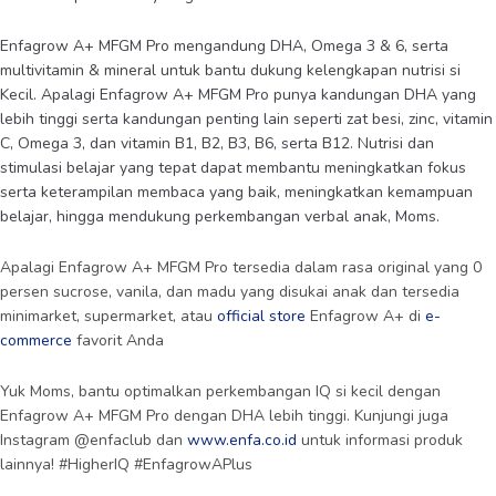
Enfagrow A+ MFGM Pro mengandung DHA, Omega 3 & 6, serta
multivitamin & mineral untuk bantu dukung kelengkapan nutrisi si
Kecil. Apalagi Enfagrow A+ MFGM Pro punya kandungan DHA yang
lebih tinggi serta kandungan penting lain seperti zat besi, zinc, vitamin
C, Omega 3, dan vitamin B1, B2, B3, B6, serta B12. Nutrisi dan
stimulasi belajar yang tepat dapat membantu meningkatkan fokus
serta keterampilan membaca yang baik, meningkatkan kemampuan
belajar, hingga mendukung perkembangan verbal anak, Moms.
Apalagi Enfagrow A+ MFGM Pro tersedia dalam rasa original yang 0
persen sucrose, vanila, dan madu yang disukai anak dan tersedia
minimarket, supermarket, atau
official store
Enfagrow A+ di
e-
commerce
favorit Anda
Yuk Moms, bantu optimalkan perkembangan IQ si kecil dengan
Enfagrow A+ MFGM Pro dengan DHA lebih tinggi. Kunjungi juga
Instagram @enfaclub dan
www.enfa.co.id
untuk informasi produk
lainnya! #HigherIQ #EnfagrowAPlus