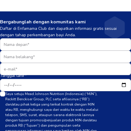
Bergabunglah dengan komunitas kami
Daftar di Enfamama Club dan dapatkan informasi gratis sesuai
dengan tahap perkembangan bayi Anda.
Tanggal lahir*
Saya setuju Mead Johnson Nutrition (Indonesia) (“MJN”),
Reckitt Benckiser Group, PLC serta afiliasinya (“RB”)
dan/atau pihak ketiga yang terikat kontrak dengan MJN
atau RB, menghubungi saya dari waktu ke waktu melalui
telepon, SMS, surat, ataupun sarana elektronik lainnya
dengan tujuan promosi/penjualan produk MJN dan/atau
produk RB (“Tujuan”) dan pengumpulan serta
penggunaan informasi yang saya berikan oleh MJN dan