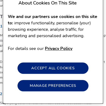
untuk anak berusia satu tahun, Anda bisa melakukan berbagai cara
About Cookies On This Site
untuk menstimulasi kecerdasannya. Lantas seperti apa caranya?
Tips stimulasi kecerdasan si Kecil
We and our partners use cookies on this site
to:
improve functionality, personalise (your)
1. Bonding time
browsing experience, analyse traffic, for
marketing and personalised advertising.
Moms, kecerdasan anak satu tahun dapat distimulasi dengan
bonding
time
. Salah satu caranya bermain bersama si Kecil dengan mainan
khusus seperti
sensory play
atau perkenalan tekstur, merupakan
For details see our
Privacy Policy
aktivitas yang berguna untuk perkembangan anak.
Dilansir
Very Well Family
, permainan sensori memiliki banyak manfaat
bagi tumbuh kembang anak. Di antaranya dapat melatih konsentrasi
ACCEPT ALL COOKIES
serta kemampuan berpikir anak, menstimulasi motorik halus dan
motorik kasar anak, melatih kreativitas dan imajinasi anak, dan
meningkatkan bonding orang tua dan anak.
MANAGE PREFERENCES
2. Bernyanyi bersama
Siapa yang suka memutarkan musik saat si kecil sudah mulai