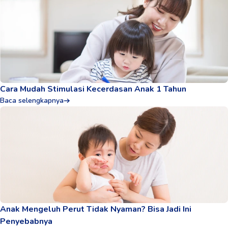
Cara Mudah Stimulasi Kecerdasan Anak 1 Tahun
Baca selengkapnya
Anak Mengeluh Perut Tidak Nyaman? Bisa Jadi Ini
Penyebabnya