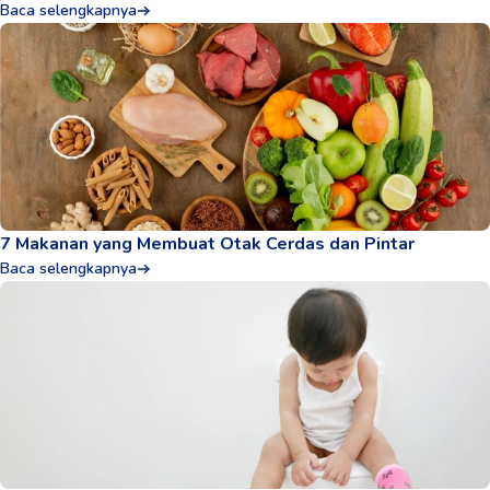
Baca selengkapnya
7 Makanan yang Membuat Otak Cerdas dan Pintar
Baca selengkapnya