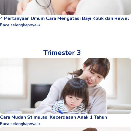
4 Pertanyaan Umum Cara Mengatasi Bayi Kolik dan Rewel
Baca selengkapnya
Trimester 3
Cara Mudah Stimulasi Kecerdasan Anak 1 Tahun
Baca selengkapnya