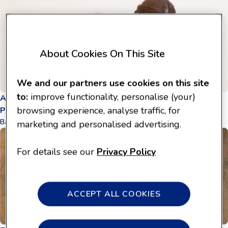
About Cookies On This Site
We and our partners use cookies on this site
to:
improve functionality, personalise (your)
Anak Mengeluh Perut Tidak Nyaman? Bisa Jadi Ini
browsing experience, analyse traffic, for
Penyebabnya
Baca selengkapnya
marketing and personalised advertising.
For details see our
Privacy Policy
ACCEPT ALL COOKIES