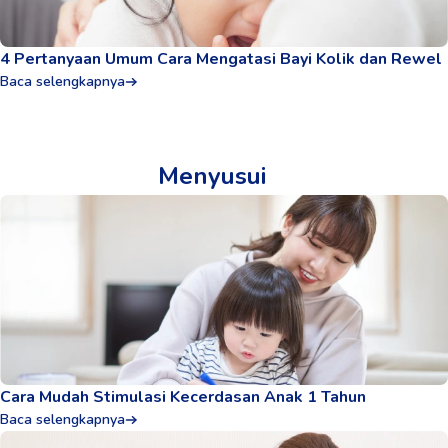
4 Pertanyaan Umum Cara Mengatasi Bayi Kolik dan Rewel
Baca selengkapnya
Menyusui
Cara Mudah Stimulasi Kecerdasan Anak 1 Tahun
Baca selengkapnya