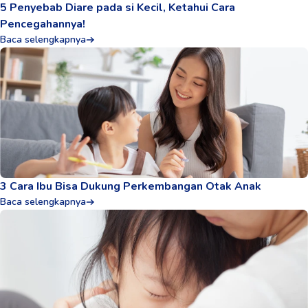
5 Penyebab Diare pada si Kecil, Ketahui Cara
Pencegahannya!
Baca selengkapnya
3 Cara Ibu Bisa Dukung Perkembangan Otak Anak
Baca selengkapnya