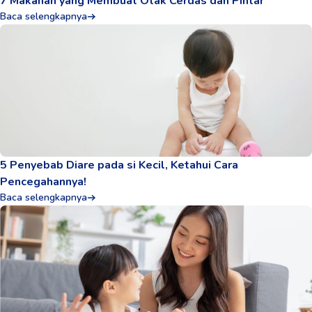
7 Makanan yang Membuat Otak Cerdas dan Pintar
Baca selengkapnya
5 Penyebab Diare pada si Kecil, Ketahui Cara
Pencegahannya!
Baca selengkapnya