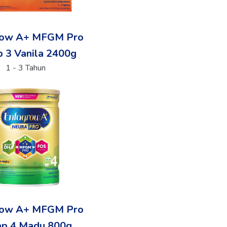
row A+ MFGM Pro
 3 Vanila 2400g
1 - 3 Tahun
row A+ MFGM Pro
ap 4 Madu 800g