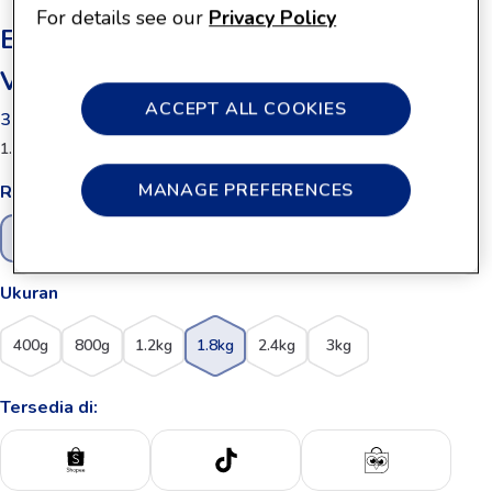
For details see our
Privacy Policy
Enfagrow A+ MFGM Pro Tahap 4
Vanila 1800g
ACCEPT ALL COOKIES
3 - 12 Tahun
1.8kg
MANAGE PREFERENCES
Rasa
Vanilla
Ukuran
400g
800g
1.2kg
1.8kg
2.4kg
3kg
Tersedia di: