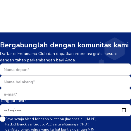
Bergabunglah dengan komunitas kami
Daftar di Enfamama Club dan dapatkan informasi gratis sesuai
dengan tahap perkembangan bayi Anda.
Tanggal lahir*
Saya setuju Mead Johnson Nutrition (Indonesia) (“MJN”),
Reckitt Benckiser Group, PLC serta afiliasinya (“RB”)
dan/atau pihak ketiga yang terikat kontrak dengan MJN