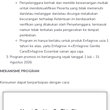
Penyelenggara berhak dan memiliki kewenangan mutlak
untuk mendiskualifikasi Peserta yang tidak memenuhi
dan/atau melanggar dan/atau dicurigai melakukan
kecurangan terhadap Ketentuan ini berdasarkan
verifikasi yang dilakukan oleh Penyelenggara, termasuk
namun tidak terbatas pada pengecekan ke tempat
pembelian.
Program ini hanya berlaku untuk produk Enfagrow usia 1
tahun ke atas, yaitu Enfagrow A+/Enfagrow Gentle
Care/Enfagrow Essential varian apa saja.
Program promosi ini berlangsung sejak tanggal 1 Juli – 31
Agustus 2026.
MEKANISME PROGRAM
Konsumen dapat berpartisipasi dengan cara:
Konsumen adalah member Enfamama A+ Club dan
mendaftarkan diri di Enfagrow Brilliant Rewards selama
periode program berlangsung.
Brilliant Rewards diselenggarakan di empat account toko